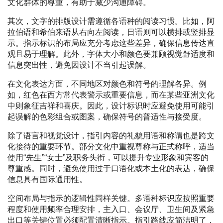
文化群体的尊重，有助于减少沟通障碍。
其次，文字的排版设计需遵循各语种的阅读习惯。比如，阿
拉伯语和希伯来语从右向左阅读，日语则可以横排或竖排显
示。指示标识的布局应充分考虑这些差异，确保信息传达直
观且易于理解。此外，字体大小和颜色要兼顾视觉舒适度和
信息突出性，避免因设计不当引起误解。
在文化表达方面，不同地区对颜色和符号的理解各异。例
如，红色在西方常代表警示或重要信息，而在某些亚洲文化
中则象征吉祥和喜庆。因此，设计标识时应避免使用可能引
起误解的色彩组合或图案，确保符号的普适性与接受度。
除了语言和视觉设计，指引内容的礼貌用语和称谓也是跨文
化接待的重要环节。部分文化中重视尊称与正式称呼，适当
使用“先生”“女士”及职务头衔，可以提升专业形象和宾客的
尊重感。同时，避免使用过于口语化或本土化的表达，确保
信息具有国际通用性。
空间布局与指示的逻辑性同样关键。多语种标识应按照重要
程度和使用频率合理安排，主入口、会议厅、卫生间及紧急
出口等关键位置必须配置清晰指示。指引路线应简洁明了，