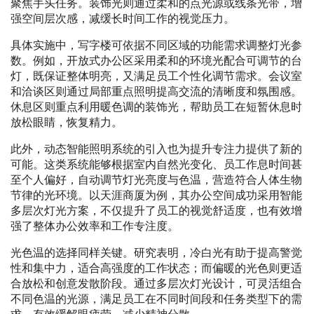
聚焦手头任务。装饰光则通过柔和的点光源或线条光带，增
强空间层次感，减缓长时间工作的视觉压力。
具体实施中，写字楼可依据不同区域的功能需求调整灯光参
数。例如，开放式办公区采用柔和的环境光配合可调节的台
灯，既保证整体明亮，又满足员工个性化调节需求。会议室
和洽谈区则通过局部重点照明提高交流的清晰度和氛围感。
休息区则重点利用暖色调的装饰光，帮助员工在短暂休息时
放松眼睛，恢复精力。
此外，动态智能照明系统的引入也为提升专注力提供了新的
可能。这类系统能够根据室内自然光变化、员工作息时间甚
至个人偏好，自动调节灯光亮度与色温，营造符合人体生物
节律的光环境。以天涯商厦为例，其办公空间成功采用智能
多层次灯光方案，不仅提升了员工的视觉舒适度，也有效增
强了整体办公效率和工作专注度。
光色温的选择同样关键。研究表明，冷白光有助于提高警觉
性和集中力，适合高强度的工作状态；而偏暖的光色则更适
合放松和创意发散阶段。通过多层次灯光设计，可灵活组合
不同色温的光源，满足员工在不同时间段和任务类型下的需