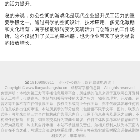
的活力提升。
总的来说，办公空间的游戏化是现代企业提升员工活力的重
要手段之一。通过科学的空间设计、技术应用、多元化激励
和文化培育，写字楼能够转变为充满活力与创造力的工作场
所。这不仅提升了员工的幸福感，也为企业带来了更为显著
的绩效增长。
18109080911
企业办公选址，欢迎您致电咨询！
Copyright © www.tianyashangsha.cn --成都写字楼信息网-- All rights reserved.
免责声明：本站为第三方写字楼信息展示平台，所提供的信息来源于互联网公开资料
及人工整理，仅供参考。本站与相关写字楼的大厦产权方、物业管理方、开发商、运
营方等主体不存在任何隶属关系、授权关系或商业合作关系，亦不代表其发布任何官
方信息或作出任何承诺。本站所展示的部分信息（包括但不限于文字、图片、联系方
式等）可能来自第三方合作机构或广告展示内容，仅用于信息参考及展示之目的，不
构成任何招商、租赁、销售等交易行为或商业建议。任何主体因参考本站信息而产生
的行为及后果，均由其自行承担，本站不承担相关责任。如相关权利人认为本页面内
容存在不当之处，可通过合法途径联系处理，本平台将在核实后及时配合调整或删除
相关内容，非常感谢。